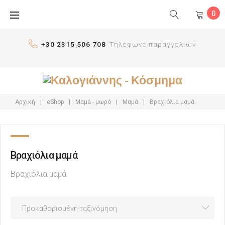
Skip
0
to
content
+30 2315 506 708
Τηλέφωνο παραγγελιών
Αρχική
|
eShop
|
Μαμά - μωρό
|
Μαμά
|
Βραχιόλια μαμά
Βραχιόλια μαμά
Βραχιόλια μαμά