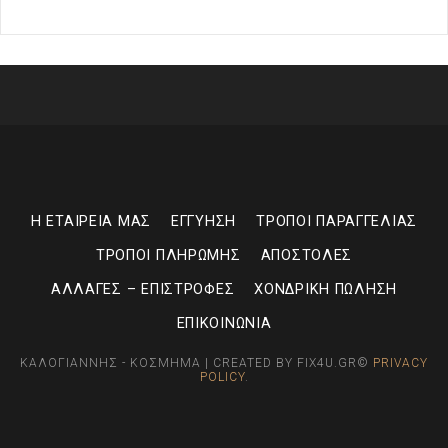
Η ΕΤΑΙΡΕΊΑ ΜΑΣ
ΕΓΓΎΗΣΗ
ΤΡΌΠΟΙ ΠΑΡΑΓΓΕΛΊΑΣ
ΤΡΌΠΟΙ ΠΛΗΡΩΜΉΣ
ΑΠΟΣΤΟΛΈΣ
ΑΛΛΑΓΈΣ – ΕΠΙΣΤΡΟΦΈΣ
ΧΟΝΔΡΙΚΉ ΠΩΛΗΣΗ
ΕΠΙΚΟΙΝΩΝΊΑ
ΚΑΛΟΓΙΆΝΝΗΣ - ΚΌΣΜΗΜΑ | CREATED BY FIX4U.GR©
PRIVACY
POLICY
.