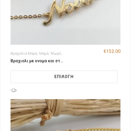
€
152.00
Βραχιόλια Μαμά
Μαμά
Μωρό
Παιδικές Ταυτότητες
Μαμά - Μωρό
Βραχιολι με ονομα και σταυρο
ΕΠΙΛΟΓΉ