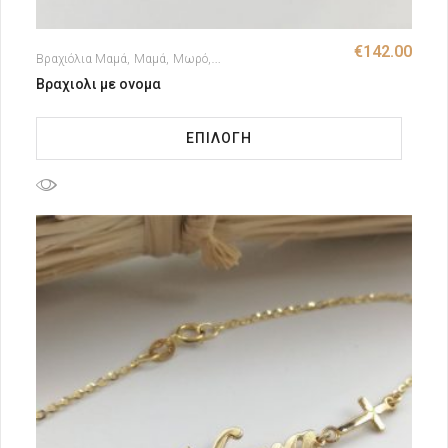
€
142.00
Βραχιόλια Μαμά
Μαμά
Μωρό
Παιδικές Ταυτότητες
Μαμά - Μωρό
Βραχιολι με ονομα
ΕΠΙΛΟΓΉ