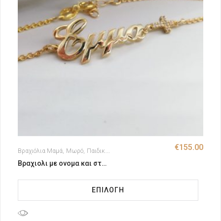
€
155.00
Βραχιόλια Μαμά
Μωρό
Παιδικές Ταυτότητες
Μαμά - Μωρό
Βραχιολι με ονομα και σταυρο με ζιργκον
ΕΠΙΛΟΓΉ